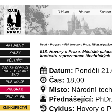
O klubu
Historie
Kontakt
Úvod
»
Program
»
518. Hovory o Praze. Městské paláce
AKTUALITY
518. Hovory o Praze. Městské palác
KAUZY
kontextu reprezentace šlechtických 
VĚSTNÍKY
ZÁPISY DOMÁCÍ
Datum:
Pondělí 21
RADY DO ROKU
1970
Čas:
18,00
PUBLIKACE
Místo:
Národní tec
PROGRAM
CENA KLUBU
Přednášející:
PhDr.
Cyklus:
Hovory o P
KNIHKUPECTVÍ