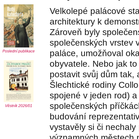
Velkolepé palácové sta
architektury k demonstr
Zároveň byly společe
společenských vrstev v
paláce, umožňoval oka
Poslední publikace
obyvatele. Nebo jak to
postavit svůj dům tak,
Šlechtické rodiny Coll
spojené v jeden rod) a
společenských příčkác
Věstník 2026/01
budování reprezentativ
vystavěly si či nechaly
významných městech mo