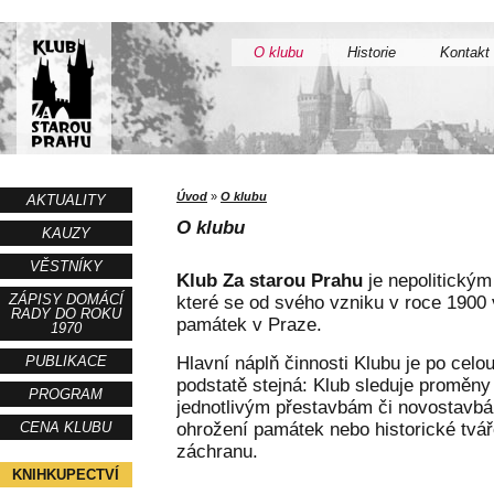
O klubu
Historie
Kontakt
Úvod
»
O klubu
AKTUALITY
O klubu
KAUZY
VĚSTNÍKY
Klub Za starou Prahu
je nepolitický
ZÁPISY DOMÁCÍ
které se od svého vzniku v roce 1900 
RADY DO ROKU
památek v Praze.
1970
PUBLIKACE
Hlavní náplň činnosti Klubu je po celo
podstatě stejná: Klub sleduje proměny
PROGRAM
jednotlivým přestavbám či novostavbá
CENA KLUBU
ohrožení památek nebo historické tváře
záchranu.
KNIHKUPECTVÍ