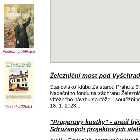
Poslední publikace
Železniční most pod Vyšehra
Stanovisko Klubu Za starou Prahu z 3.
Nadačního fondu na záchranu Železni
vítězného návrhu soutěže - soutěžního
18. 1. 2023...
Věstník 2026/01
”Pragerovy kostky” - areál bý
Sdružených projektových atel