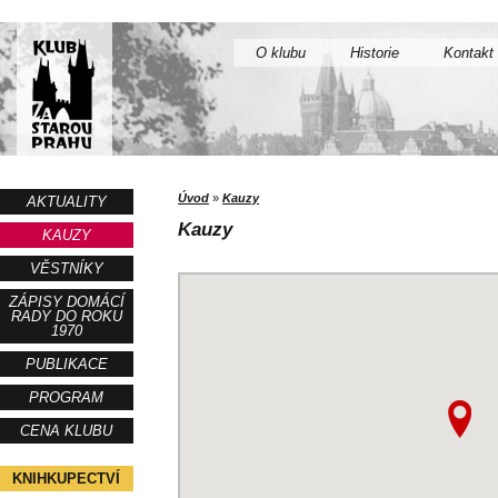
O klubu
Historie
Kontakt
Úvod
»
Kauzy
AKTUALITY
Kauzy
KAUZY
VĚSTNÍKY
ZÁPISY DOMÁCÍ
RADY DO ROKU
1970
PUBLIKACE
PROGRAM
CENA KLUBU
KNIHKUPECTVÍ