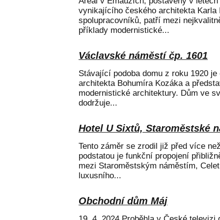
Areál v Emauzích, postavený v letech
vynikajícího českého architekta Karla
spolupracovníků, patří mezi nejkvalitn
příklady modernistické...
Václavské náměstí čp. 1601
Stávající podoba domu z roku 1920 je
architekta Bohumíra Kozáka a předst
modernistické architektury. Dům ve 
dodržuje...
Hotel U Sixtů, Staroměstské n
Tento záměr se zrodil již před více než
podstatou je funkční propojení přibližn
mezi Staroměstským náměstím, Celetn
luxusního...
Obchodní dům Máj
19. 4. 2024 Proběhla v České televiz