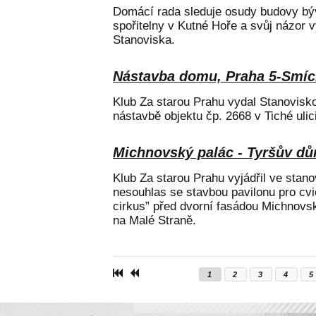
Domácí rada sleduje osudy budovy b
spořitelny v Kutné Hoře a svůj názor 
Stanoviska.
Nástavba domu, Praha 5-Smíc
Klub Za starou Prahu vydal Stanovisko
nástavbě objektu čp. 2668 v Tiché ulic
Michnovský palác - Tyršův d
Klub Za starou Prahu vyjádřil ve stan
nesouhlas se stavbou pavilonu pro cvi
cirkus” před dvorní fasádou Michnovs
na Malé Straně.
1
2
3
4
5