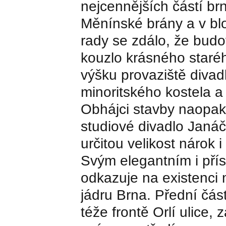
nejcennějších částí b
Měnínské brány a v bl
rady se zdálo, že bud
kouzlo krásného staréh
výšku provaziště divad
minoritského kostela a
Obhájci stavby naopak 
studiové divadlo Jan
určitou velikost nárok 
Svým elegantním i přís
odkazuje na existenci
jádru Brna. Přední čás
téže frontě Orlí ulice,