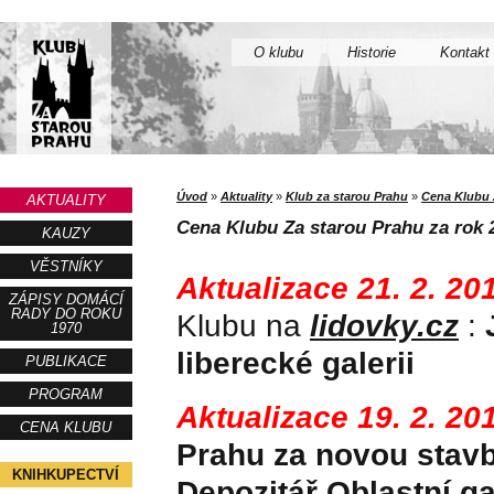
O klubu
Historie
Kontakt
Úvod
»
Aktuality
»
Klub za starou Prahu
»
Cena Klubu 
AKTUALITY
Cena Klubu Za starou Prahu za rok
KAUZY
VĚSTNÍKY
Aktualizace 21. 2. 20
ZÁPISY DOMÁCÍ
RADY DO ROKU
Klubu na
lidovky.cz
:
1970
liberecké galerii
PUBLIKACE
PROGRAM
Aktualizace 19. 2. 20
CENA KLUBU
Prahu za novou stavb
KNIHKUPECTVÍ
Depozitář Oblastní ga