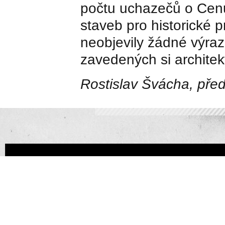
počtu uchazečů o Cenu
staveb pro historické p
neobjevily žádné výraz
zavedených si architek
Rostislav Švácha, pře