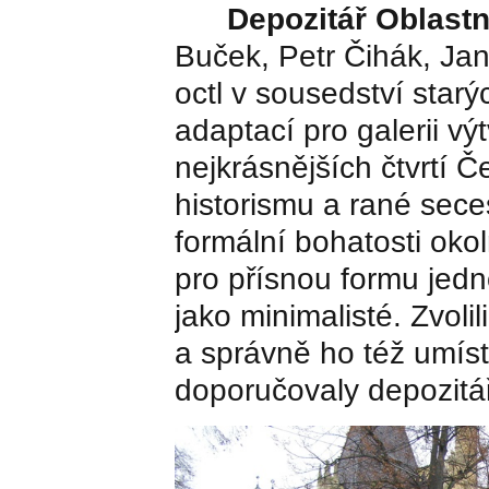
Depozitář Oblastní
Buček, Petr Čihák, Jan
octl v sousedství starý
adaptací pro galerii vý
nejkrásnějších čtvrtí Č
historismu a rané sece
formální bohatosti okol
pro přísnou formu jedn
jako minimalisté. Zvoli
a správně ho též umísti
doporučovaly depozit