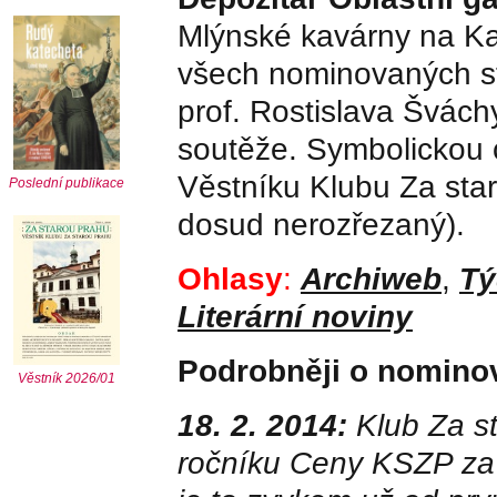
Mlýnské kavárny na Kam
všech nominovaných st
prof. Rostislava Šváchy
soutěže. Symbolickou c
Věstníku Klubu Za star
Poslední publikace
dosud nerozřezaný).
Ohlasy
:
Archiweb
,
Tý
Literární noviny
Podrobněji o nomin
Věstník 2026/01
18. 2. 2014:
Klub Za s
ročníku Ceny KSZP za 