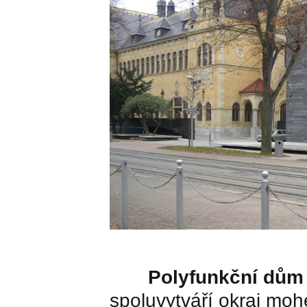
Polyfunkční dům 
spoluvytváří okraj moh