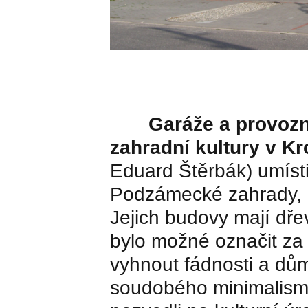
Garáže a provozn
zahradní kultury v K
Eduard Štěrbák) umíst
Podzámecké zahrady, 
Jejich budovy mají dřev
bylo možné označit za „
vyhnout fádnosti a důmy
soudobého minimalism