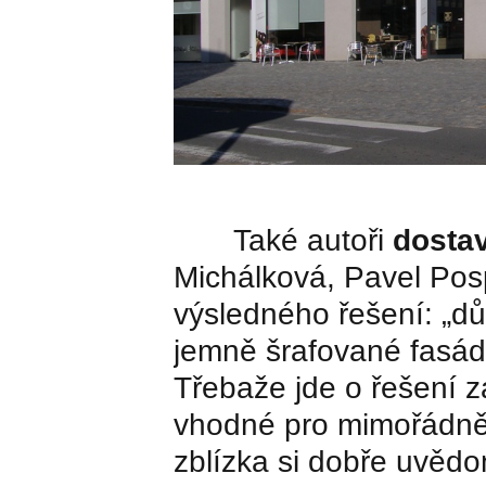
Také autoři
dosta
Michálková, Pavel Pospí
výsledného řešení: „dů
jemně šrafované fasádě
Třebaže jde o řešení 
vhodné pro mimořádně 
zblízka si dobře uvědo