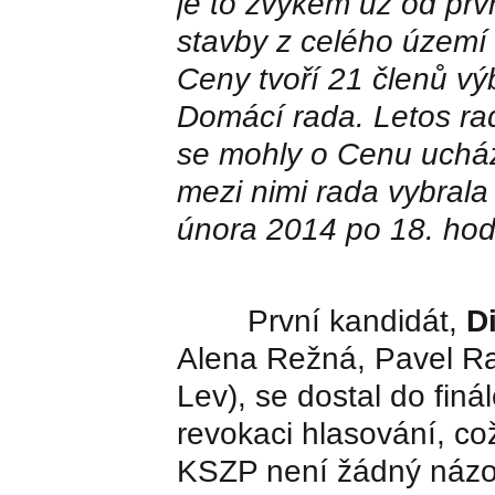
je to zvykem už od prv
stavby z celého území 
Ceny tvoří 21 členů v
Domácí rada. Letos rad
se mohly o Cenu ucháze
mezi nimi rada vybrala
února 2014 po 18. ho
První kandidát,
D
Alena Režná, Pavel Ra
Lev), se dostal do finá
revokaci hlasování, c
KSZP není žádný názor