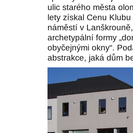
ulic starého města olo
lety získal Cenu Klub
náměstí v Lanškrouně, 
archetypální formy „d
obyčejnými okny“. Poda
abstrakce, jaká dům b