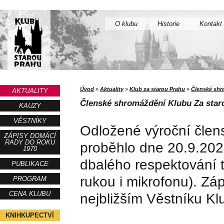
O klubu
Historie
Kontakt
Úvod
»
Aktuality
»
Klub za starou Prahu
»
Členské shr
AKTUALITY
Členské shromáždění Klubu Za star
KAUZY
VĚSTNÍKY
Odložené výroční člen
ZÁPISY DOMÁCÍ
RADY DO ROKU
proběhlo dne 20.9.20
1970
dbalého respektování t
PUBLIKACE
rukou i mikrofonu). Zá
PROGRAM
CENA KLUBU
nejbližším Věstníku Kl
KNIHKUPECTVÍ