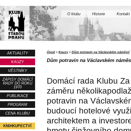
O klubu
Historie
Kontakt
Úvod
»
Kauzy
»
Dům potravin na Václavském náměstí
AKTUALITY
Dům potravin na Václavském náměs
KAUZY
VĚSTNÍKY
Domácí rada Klubu Za 
ZÁPISY DOMÁCÍ
RADY DO ROKU
1970
záměru několikapodla
PUBLIKACE
potravin na Václavském
PROGRAM
budoucí hotelové využ
CENA KLUBU
architektem a investo
KNIHKUPECTVÍ
hmoty činžovního domu 