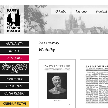
O klubu
Historie
Kontakt
Úvod
»
Věstníky
AKTUALITY
Věstníky
KAUZY
VĚSTNÍKY
ZÁPISY DOMÁCÍ
RADY DO ROKU
1970
PUBLIKACE
PROGRAM
CENA KLUBU
KNIHKUPECTVÍ