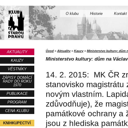
O klubu
Historie
Kontakt
Úvod
»
Aktuality
»
Kauzy
»
Ministerstvo kultury: dům 
AKTUALITY
Ministerstvo kultury: dům na Václa
KAUZY
VĚSTNÍKY
14. 2. 2015: MK ČR z
ZÁPISY DOMÁCÍ
RADY DO ROKU
stanovisko magistrátu 
1970
novým vlastním. Lapid
PUBLIKACE
zdůvodňuje), že magist
PROGRAM
CENA KLUBU
památkové ochrany a ž
jsou z hlediska památ
KNIHKUPECTVÍ