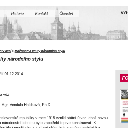
VYH
Historie
Kontakt
Členství
hiv akcí
»
Možnosti a limity národního stylu
ity národního stylu
lí 01.12.2014
F
na věž
:
Mgr. Vendula Hnídková, Ph.D.
lovenské republiky v roce 1918 vznikl státní útvar, jehož novou
 a národnostní identitu bylo zapotřebí teprve konstruovat. K
užily i prostředky z kulturní sféry, kdy zejména architekti a