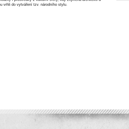
u vrhli do vytváření tzv. národního stylu.