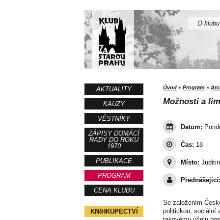
O klubu
Úvod
»
Program
»
Arc
AKTUALITY
Možnosti a lim
KAUZY
VĚSTNÍKY
Datum:
Pondě
ZÁPISY DOMÁCÍ
RADY DO ROKU
Čas:
18
1970
PUBLIKACE
Místo:
Juditi
PROGRAM
Přednášející
CENA KLUBU
Se založením Českos
politickou, sociální
KNIHKUPECTVÍ
takovému účelu poslo