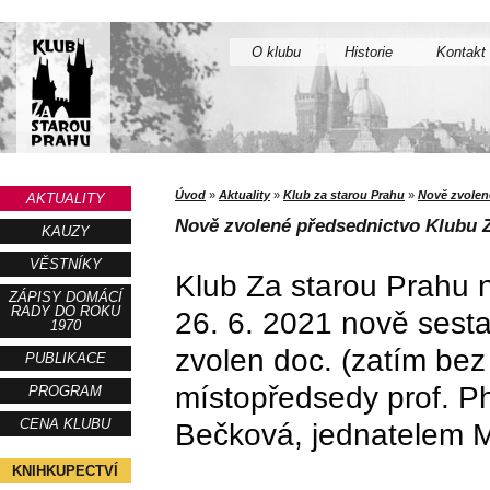
O klubu
Historie
Kontakt
Úvod
»
Aktuality
»
Klub za starou Prahu
»
Nově zvolen
AKTUALITY
Nově zvolené předsednictvo Klubu 
KAUZY
VĚSTNÍKY
Klub Za starou Prahu
ZÁPISY DOMÁCÍ
RADY DO ROKU
26. 6. 2021 nově sesta
1970
zvolen doc. (zatím bez
PUBLIKACE
místopředsedy prof. Ph
PROGRAM
CENA KLUBU
Bečková, jednatelem M
KNIHKUPECTVÍ