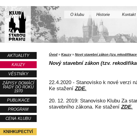
O klubu
Historie
Kontakt
Úvod
»
Kauzy
»
Nový stavební zákon (tzv. rekodifikac
AKTUALITY
Nový stavební zákon (tzv. rekodifik
KAUZY
VĚSTNÍKY
22.4.2020 - Stanovisko k nové verzi 
ZÁPISY DOMÁCÍ
RADY DO ROKU
Ke stažení
ZDE.
1970
PUBLIKACE
20. 12. 2019: Stanovisko Klubu Za st
stavebního zákona. Ke stažení
ZDE.
PROGRAM
CENA KLUBU
KNIHKUPECTVÍ