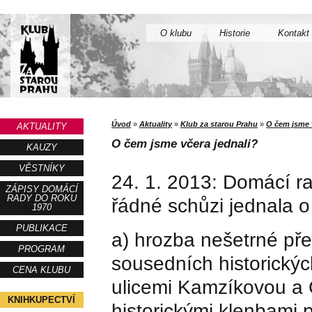
O klubu
Historie
Kontakt
Úvod
»
Aktuality
»
Klub za starou Prahu
»
O čem jsme 
AKTUALITY
O čem jsme včera jednali?
KAUZY
VĚSTNÍKY
24. 1. 2013: Domácí r
ZÁPISY DOMÁCÍ
RADY DO ROKU
řádné schůzi jednala o
1970
PUBLIKACE
a) hrozba nešetrné př
PROGRAM
sousedních historick
CENA KLUBU
ulicemi Kamzíkovou a 
KNIHKUPECTVÍ
historickými klenbami 