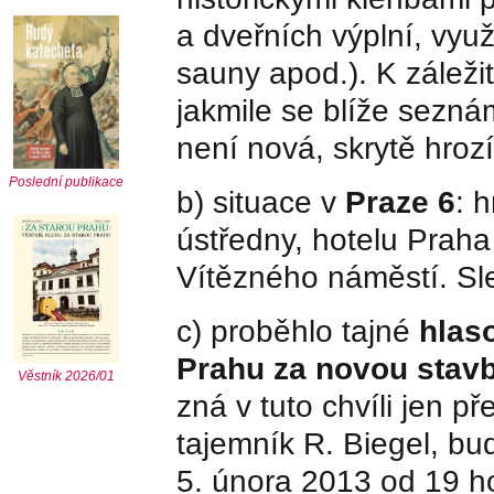
a dveřních výplní, využ
sauny apod.). K záleži
jakmile se blíže sezná
není nová, skrytě hrozí
Poslední publikace
b) situace v
Praze 6
: 
ústředny, hotelu Prah
Vítězného náměstí. S
c) proběhlo tajné
hlas
Prahu za novou stavb
Věstník 2026/01
zná v tuto chvíli jen 
tajemník R. Biegel, bu
5. února 2013 od 19 h