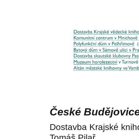
České Budějovic
Dostavba Krajské kniho
Tomáš Pilař