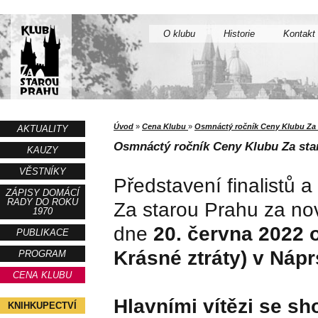
O klubu
Historie
Kontakt
Úvod
»
Cena Klubu
»
Osmnáctý ročník Ceny Klubu Za 
AKTUALITY
Osmnáctý ročník Ceny Klubu Za star
KAUZY
VĚSTNÍKY
Představení finalistů 
ZÁPISY DOMÁCÍ
RADY DO ROKU
Za starou Prahu za nov
1970
dne
20. června 2022 
PUBLIKACE
Krásné ztráty) v Náp
PROGRAM
CENA KLUBU
Hlavními vítězi se s
KNIHKUPECTVÍ