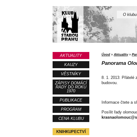
O klubu
Úvod
»
Aktuality
»
Pa
AKTUALITY
Panorama Olo
KAUZY
VĚSTNÍKY
8. 1. 2013: Přátelé
budovou.
ZÁPISY DOMÁCÍ
RADY DO ROKU
1970
PUBLIKACE
Informace čtete a s
PROGRAM
Posílit řady olomou
krasnaolomouc@s
CENA KLUBU
KNIHKUPECTVÍ