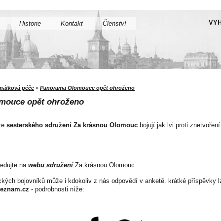
VYH
Historie
Kontakt
Členství
mátková péče
»
Panorama Olomouce opět ohroženo
mouce opět ohroženo
 ze
sesterského sdružení Za krásnou Olomouc
bojují jak lvi proti znetvo
ledujte na
webu sdružení
Za krásnou Olomouc.
ckých bojovníků může i kdokoliv z nás odpovědí v anketě. krátké příspěvky lz
eznam.cz
- podrobnosti níže: