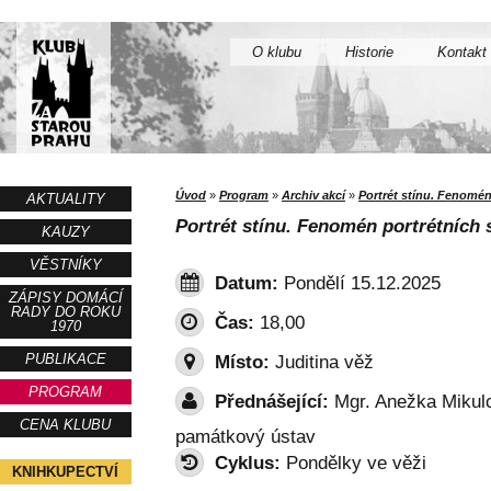
O klubu
Historie
Kontakt
Úvod
»
Program
»
Archiv akcí
»
Portrét stínu. Fenomén 
AKTUALITY
Portrét stínu. Fenomén portrétních s
KAUZY
VĚSTNÍKY
Datum:
Pondělí 15.12.2025
ZÁPISY DOMÁCÍ
RADY DO ROKU
Čas:
18,00
1970
PUBLIKACE
Místo:
Juditina věž
PROGRAM
Přednášející:
Mgr. Anežka Mikulc
CENA KLUBU
památkový ústav
Cyklus:
Pondělky ve věži
KNIHKUPECTVÍ