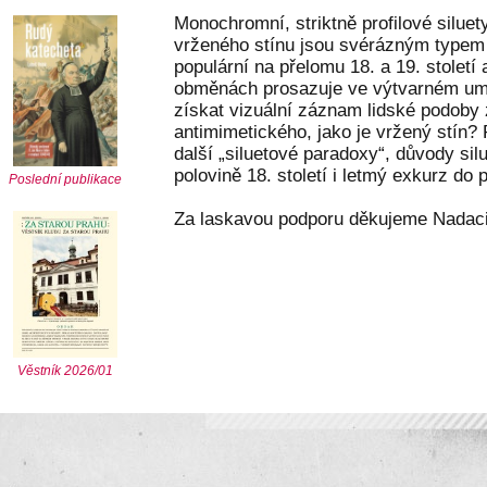
Monochromní, striktně profilové silue
vrženého stínu jsou svérázným typem 
populární na přelomu 18. a 19. století
obměnách prosazuje ve výtvarném um
získat vizuální záznam lidské podoby
antimimetického, jako je vržený stín? 
další „siluetové paradoxy“, důvody si
polovině 18. století i letmý exkurz do 
Poslední publikace
Za laskavou podporu děkujeme Nadaci
Věstník 2026/01