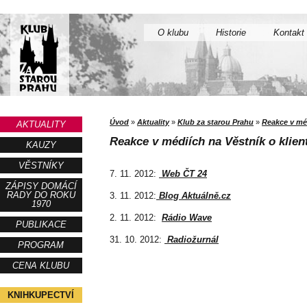
O klubu
Historie
Kontakt
Úvod
»
Aktuality
»
Klub za starou Prahu
»
Reakce v méd
AKTUALITY
Reakce v médiích na Věstník o klien
KAUZY
VĚSTNÍKY
7. 11. 2012:
Web ČT 24
ZÁPISY DOMÁCÍ
RADY DO ROKU
3. 11. 2012:
Blog Aktuálně.cz
1970
2. 11. 2012:
Rádio Wave
PUBLIKACE
31. 10. 2012:
Radiožurnál
PROGRAM
CENA KLUBU
KNIHKUPECTVÍ