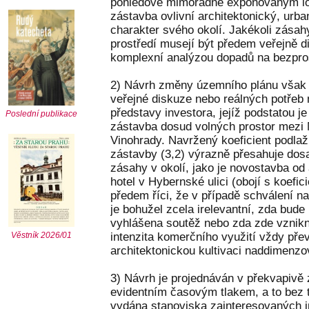
pohledově mimořádně exponovaným lok
zástavba ovlivní architektonický, urba
charakter svého okolí. Jakékoli zás
prostředí musejí být předem veřejně 
komplexní analýzou dopadů na bezprostř
2) Návrh změny územního plánu však 
veřejné diskuze nebo reálných potřeb 
představy investora, jejíž podstatou j
Poslední publikace
zástavba dosud volných prostor mez
Vinohrady. Navržený koeficient podlaž
zástavby (3,2) výrazně přesahuje dos
zásahy v okolí, jako je novostavba od
hotel v Hybernské ulici (obojí s koefici
předem říci, že v případě schválení n
je bohužel zcela irelevantní, zda bud
vyhlášena soutěž nebo zda zde vznikn
intenzita komerčního využití vždy pře
Věstník 2026/01
architektonickou kultivaci naddimenz
3) Návrh je projednáván v překvapivě
evidentním časovým tlakem, a to bez 
vydána stanoviska zainteresovaných in