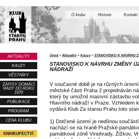
O klubu
Historie
Kontakt
Úvod
»
Aktuality
»
Kauzy
»
STANOVISKO K NÁVRHU Z
AKTUALITY
STANOVISKO K NÁVRHU ZMĚNY Ú
KAUZY
NÁDRAŽÍ
VĚSTNÍKY
V současné době je na různých úrovní
ZÁPISY DOMÁCÍ
RADY DO ROKU
městské části Praha 2 projednáván n
1970
který by umožnil masivní zástavbu vol
PUBLIKACE
Hlavního nádraží v Praze. Vzhledem 
vydává Klub Za starou Prahu toto stan
PROGRAM
CENA KLUBU
1) Dotčené území je nedílnou součástí
nachází se na hraně Pražské památko
památkové zóně Vinohrady, Žižkov, Vrš
KNIHKUPECTVÍ