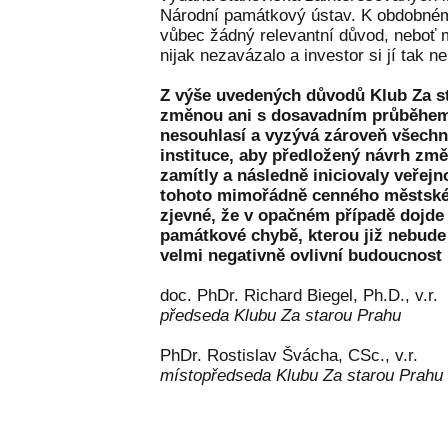
Národní památkový ústav. K obdobném
vůbec žádný relevantní důvod, neboť
nijak nezavázalo a investor si jí tak 
Z výše uvedených důvodů Klub Za s
změnou ani s dosavadním průběhem
nesouhlasí a vyzývá zároveň všechn
instituce, aby předložený návrh zm
zamítly a následně iniciovaly veřej
tohoto mimořádně cenného městskéh
zjevné, že v opačném případě dojde 
památkové chybě, kterou již nebude
velmi negativně ovlivní budoucnost 
doc. PhDr. Richard Biegel, Ph.D., v.r.
předseda Klubu Za starou Prahu
PhDr. Rostislav Švácha, CSc., v.r.
místopředseda Klubu Za starou Prahu