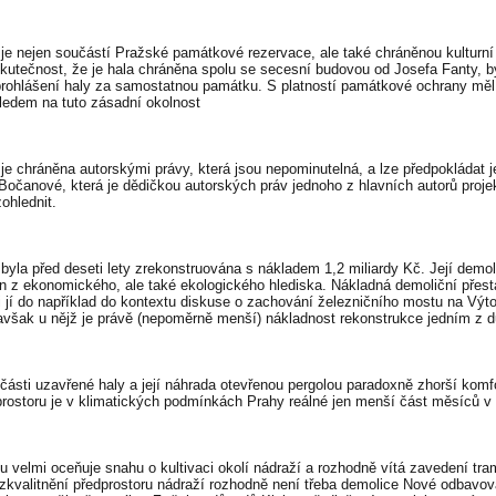
je nejen součástí Pražské památkové rezervace, ale také chráněnou kulturní
kutečnost, že je hala chráněna spolu se secesní budovou od Josefa Fanty, by
 prohlášení haly za samostatnou památku. S platností památkové ochrany mě
hledem na tuto zásadní okolnost
je chráněna autorskými právy, která jsou nepominutelná, a lze předpokládat je
Bočanové, která je dědičkou autorských práv jednoho z hlavních autorů projekt
ohlednit.
yla před deseti lety zrekonstruována s nákladem 1,2 miliardy Kč. Její demolic
n z ekonomického, ale také ekologického hlediska. Nákladná demoliční přest
i jí do například do kontextu diskuse o zachování železničního mostu na Výton
avšak u nějž je právě (nepoměrně menší) nákladnost rekonstrukce jedním z 
části uzavřené haly a její náhrada otevřenou pergolou paradoxně zhorší komfo
prostoru je v klimatických podmínkách Prahy reálné jen menší část měsíců v 
u velmi oceňuje snahu o kultivaci okolí nádraží a rozhodně vítá zavedení tram
zkvalitnění předprostoru nádraží rozhodně není třeba demolice Nové odbavovac