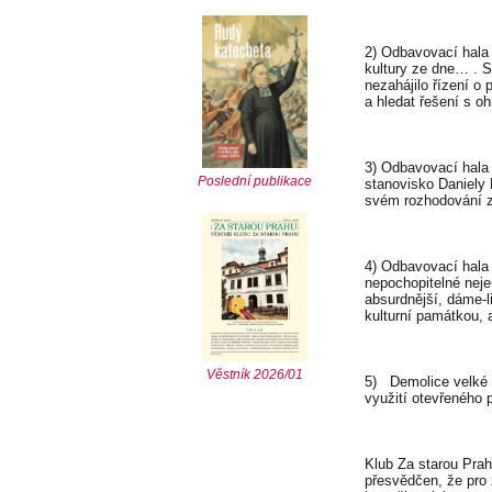
2) Odbavovací hala 
kultury ze dne… . S
nezahájilo řízení o
a hledat řešení s o
3) Odbavovací hala 
Poslední publikace
stanovisko Daniely 
svém rozhodování z
4) Odbavovací hala b
nepochopitelné neje
absurdnější, dáme-l
kulturní památkou, 
Věstník 2026/01
5)
Demolice velké 
využití otevřeného 
Klub Za starou Prah
přesvědčen, že pro 