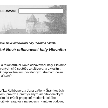
LEDÁVÁNÍ:
ukci Nové odbavovací haly Hlavního nádraží
kci Nové odbavovací haly Hlavního
ů a rekonstrukci Nové odbavovací haly Hlavního
aných cílů soutěže zkultivovat a zkvalitnit
í k nejkvalitnějším poválečným stavbám nejen
o důvodů:
Zdeňka Rothbauera a Jana a Aleny Šrámkových.
oderní provoz s promyšleným architektonickým
kající tvůrčí propojení modernistického
c citlivě reagovala na secesní Fantovu budovu,