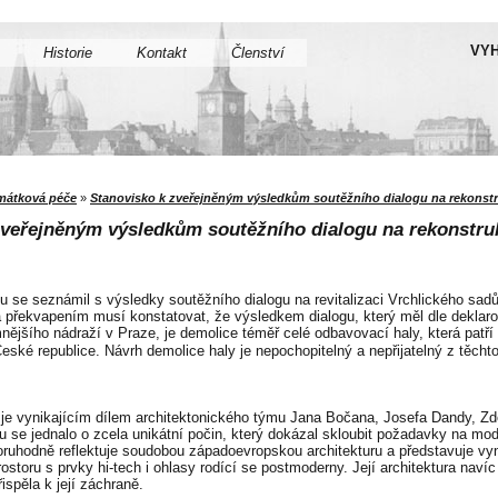
VYH
Historie
Kontakt
Členství
mátková péče
»
Stanovisko k zveřejněným výsledkům soutěžního dialogu na rekonstr
zveřejněným výsledkům soutěžního dialogu na rekonstru
u se seznámil s výsledky soutěžního dialogu na revitalizaci Vrchlického sad
 překvapením musí konstatovat, že výsledkem dialogu, který měl dle deklarov
nějšího nádraží v Praze, je demolice téměř celé odbavovací haly, která patř
České republice. Návrh demolice haly je nepochopitelný a nepřijatelný z těcht
 je vynikajícím dílem architektonického týmu Jana Bočana, Josefa Dandy, 
 se jednalo o zcela unikátní počin, který dokázal skloubit požadavky na m
ruhodně reflektuje soudobou západoevropskou architekturu a představuje vyni
ostoru s prvky hi-tech i ohlasy rodící se postmoderny. Její architektura naví
spěla k její záchraně.