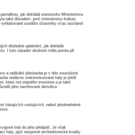
 památkou, jak dokládá stanovisko Ministerstva
la také důvodem, proč ministerstvo kultury
l vyhlašovatel soutěže účastníky včas seznámit
jich důsledné uplatnění, jak dokládá
u. I tuto zásadní okolnost měla porota při
e a radikální přestavba je v této souvislosti
avba nedávno zrekonstruované haly je ještě
i, který má stejného investora a je také
důvodů jeho navrhované demolice.
rt čekajících cestujících, neboť plnohodnotné
roce.
vajové trati do jeho předpolí. Je však
í haly, jejíž nesporné architektonické kvality