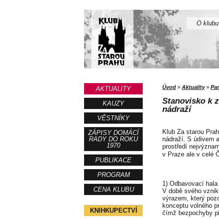
O klubu
Úvod
»
Aktuality
»
Pa
AKTUALITY
Stanovisko k 
KAUZY
nádraží
VĚSTNÍKY
Klub Za starou Prah
ZÁPISY DOMÁCÍ
RADY DO ROKU
nádraží. S údivem a
1970
prostředí nejvýznam
v Praze ale v celé 
PUBLIKACE
PROGRAM
1) Odbavovací hala
CENA KLUBU
V době svého vzniku
výrazem, který pozo
konceptu volného pr
KNIHKUPECTVÍ
čímž bezpochyby při