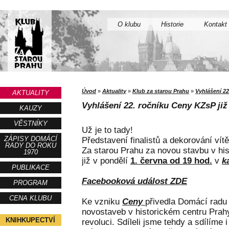
O klubu
Historie
Kontakt
Úvod
»
Aktuality
»
Klub za starou Prahu
»
Vyhlášení 22
AKTUALITY
Vyhlášení 22. ročníku Ceny KZsP již 
KAUZY
VĚSTNÍKY
Už je to tady!
ZÁPISY DOMÁCÍ
Představení finalistů a dekorování ví
RADY DO ROKU
Za starou Prahu za novou stavbu v hi
1970
již v pondělí
1. června od 19 hod.
v
k
PUBLIKACE
Facebooková událost ZDE
PROGRAM
CENA KLUBU
Ke vzniku
Ceny
přivedla Domácí radu 
novostaveb v historickém centru Prahy
KNIHKUPECTVÍ
revoluci. Sdíleli jsme tehdy a sdílíme 