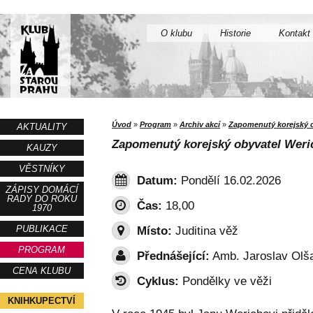
O klubu
Historie
Kontakt
Úvod
»
Program
»
Archiv akcí
»
Zapomenutý korejský o
AKTUALITY
Zapomenutý korejský obyvatel Weric
KAUZY
VĚSTNÍKY
Datum:
Pondělí 16.02.2026
ZÁPISY DOMÁCÍ
RADY DO ROKU
Čas:
18,00
1970
PUBLIKACE
Místo:
Juditina věž
PROGRAM
Přednášející:
Amb. Jaroslav Olša
CENA KLUBU
Cyklus:
Pondělky ve věži
KNIHKUPECTVÍ