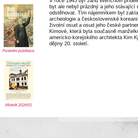
V roce 1945 byl Janu Werichovi přidě
byt ale nebyl prázdný a jeho stávajíc
odstěhovat. Tím nájemníkem byl zakla
archeologie a československé koreani
životní osud a osud jeho české partne
Kimové, která byla současně manželko
americko-korejského architekta Kim Kj
dějiny 20. století.
Poslední publikace
Věstník 2026/01