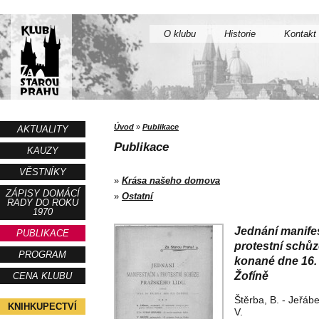
O klubu
Historie
Kontakt
Úvod
»
Publikace
AKTUALITY
Publikace
KAUZY
VĚSTNÍKY
»
Krása našeho domova
ZÁPISY DOMÁCÍ
»
Ostatní
RADY DO ROKU
1970
Jednání manife
PUBLIKACE
protestní schůz
PROGRAM
konané dne 16.
Žofíně
CENA KLUBU
Štěrba, B. - Jeřábe
KNIHKUPECTVÍ
V.