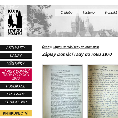
O klubu
Historie
Kontakt
Úvod
»
Zápisy Domácí rady do roku 1970
AKTUALITY
Zápisy Domácí rady do roku 1970
KAUZY
VĚSTNÍKY
ZÁPISY DOMÁCÍ
RADY DO ROKU
1970
PUBLIKACE
PROGRAM
CENA KLUBU
KNIHKUPECTVÍ