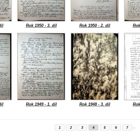
íl
Rok 1950 - 3. díl
Rok 1950 - 2. díl
Rok 
íl
Rok 1949 - 1. díl
Rok 1948 - 3. díl
Rok 
...
1
2
3
4
5
6
7