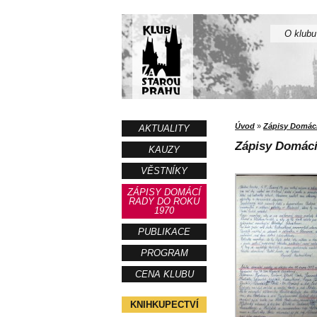
O klubu
Úvod
»
Zápisy Domácí
AKTUALITY
Zápisy Domácí
KAUZY
VĚSTNÍKY
ZÁPISY DOMÁCÍ
RADY DO ROKU
1970
PUBLIKACE
PROGRAM
CENA KLUBU
KNIHKUPECTVÍ