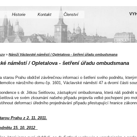
VYH
Historie
Kontakt
Členství
uzy
»
Nároží Václavské náměstí / Opletalova - šetření úřadu ombudsmana
ské náměstí / Opletalova - šetření úřadu ombudsmana
Za starou Prahu obdržel závěrečnou informaci o šetření svého podnětu, kter
emolice nárožního domu čp. 1601, Václavské náměstí 47 a dvorní části sous
ondence s dr. Jitkou Seitlovou, zástupkyní ombudsmana, která náš podnět v
 Seitlová ve svém zkoumání našeho případu projevila velké pochopení pro mo
tihnout deformaci úředního projednávání případu přestupující hranice zákonno
arou Prahu z 2. 11. 2011.
odnětu 15. 10. 2012