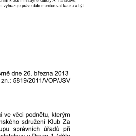
edním kroku ministryně kultury A. Hanákové,
 vyhrazuje právo dále monitorovat kauzu a být