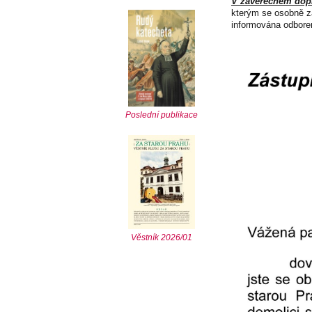
V závěrečném dop
kterým se osobně z
informována odbore
Poslední publikace
Věstník 2026/01