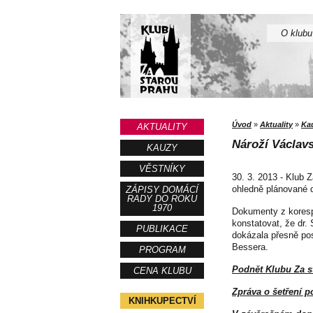
O klubu
Úvod
»
Aktuality
»
Ka
AKTUALITY
Nároží Václav
KAUZY
VĚSTNÍKY
30. 3. 2013 - Klub 
ohledně plánované d
ZÁPISY DOMÁCÍ
RADY DO ROKU
1970
Dokumenty z koresp
konstatovat, že dr.
PUBLIKACE
dokázala přesně pos
Bessera.
PROGRAM
Podnět Klubu Za st
CENA KLUBU
Zpráva o šetření p
KNIHKUPECTVÍ