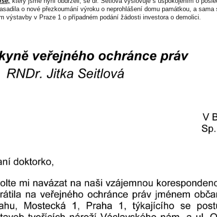
ise,
který jsme nyní obdrželi, se dr. Setlová vyslovuje s uspokojením o posl
asadila o nové přezkoumání výroku o neprohlášení domu památkou, a sama si
m výstavby v Praze 1 o případném podání žádosti investora o demolici.