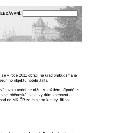
LEDÁVÁNÍ:
ým se v roce 2011 obrátil na úřad ombudsmana
edního objektu hotelu Jalta.
yřizovala uvádíme níže. V každém případě lze
tivaci občanské iniciativy dům zachovat a
sti na MK ČR za ministra kultury Jiřího