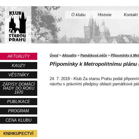
O klubu
Historie
Kontakt
Úvod
»
Aktuality
»
Památková péče
»
Připomínky k Met
AKTUALITY
Připomínky k Metropolitnímu plánu 
KAUZY
VĚSTNÍKY
24. 7. 2018 - Klub Za starou Prahu podal připomí
návrhu s právními předpisy oblasti památkové pé
ZÁPISY DOMÁCÍ
RADY DO ROKU
1970
PUBLIKACE
PROGRAM
CENA KLUBU
KNIHKUPECTVÍ