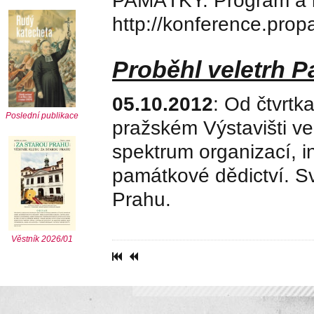
PAMÁTKY. Program a in
http://konference.prop
Proběhl veletrh 
05.10.2012
: Od čtvrtka
Poslední publikace
pražském Výstavišti ve
spektrum organizací, in
památkové dědictví. Sv
Prahu.
Věstník 2026/01