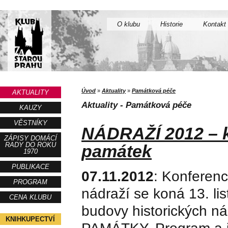
O klubu
Historie
Kontakt
Úvod
»
Aktuality
»
Památková péče
AKTUALITY
Aktuality - Památková péče
KAUZY
VĚSTNÍKY
NÁDRAŽÍ 2012 – k
ZÁPISY DOMÁCÍ
RADY DO ROKU
památek
1970
PUBLIKACE
07.11.2012
: Konferenc
PROGRAM
nádraží se koná 13. l
CENA KLUBU
budovy historických n
KNIHKUPECTVÍ