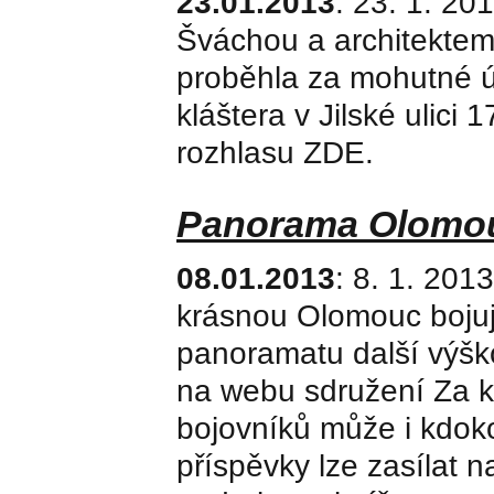
23.01.2013
: 23. 1. 2
Šváchou a architektem
proběhla za mohutné úč
kláštera v Jilské ulici
rozhlasu ZDE.
Panorama Olomou
08.01.2013
: 8. 1. 201
krásnou Olomouc bojují
panoramatu další výšk
na webu sdružení Za k
bojovníků může i kdoko
příspěvky lze zasílat