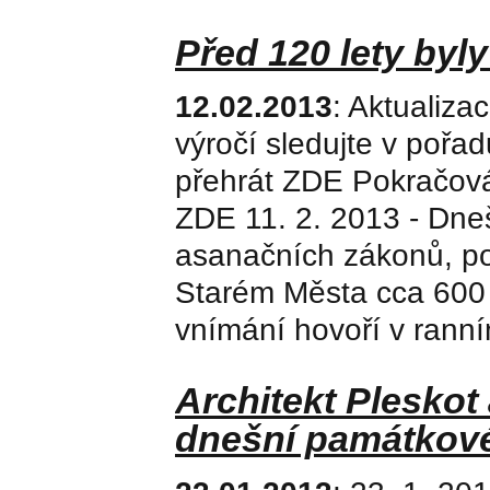
Před 120 lety byl
12.02.2013
: Aktualiza
výročí sledujte v pořa
přehrát ZDE Pokračová
ZDE 11. 2. 2013 - Dneš
asanačních zákonů, po
Starém Města cca 600 d
vnímání hovoří v ranním
Architekt Pleskot
dnešní památkov