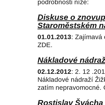
podrobnosti níže:
Diskuse o znovup
Staroměstském n
01.01.2013
: Zajímavá 
ZDE.
Nákladové nádraž
02.12.2012
: 2. 12 .20
Nákladové nádraží Žižk
zatím nepravomocné. 
Rostislav Švácha n