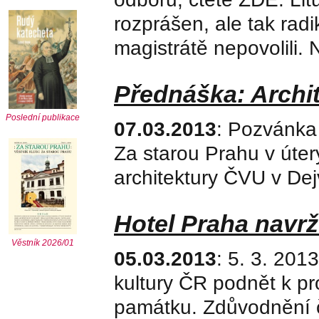
rozprášen, ale tak rad
magistrátě nepovolili. 
Přednáška: Archit
Poslední publikace
07.03.2013
: Pozvánka
Za starou Prahu v úter
architektury ČVU v Dejv
Hotel Praha navrž
Věstník 2026/01
05.03.2013
: 5. 3. 201
kultury ČR podnět k pr
památku. Zdůvodnění č