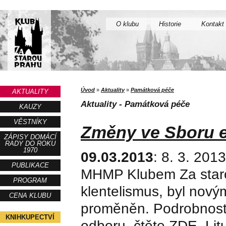
O klubu
Historie
Kontakt
Úvod
»
Aktuality
»
Památková péče
AKTUALITY
Aktuality - Památková péče
KAUZY
VĚSTNÍKY
Změny ve Sboru 
ZÁPISY DOMÁCÍ
RADY DO ROKU
1970
09.03.2013
: 8. 3. 20
PUBLIKACE
MHMP Klubem Za staro
PROGRAM
klentelismus, byl nový
CENA KLUBU
proměněn. Podrobnosti
KNIHKUPECTVÍ
odboru, čtěte ZDE. Lit