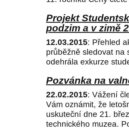
Projekt Students
podzim a v zimě 
12.03.2015
: Přehled a
průběžně sledovat na 
odehrála exkurze stud
Pozvánka na val
22.02.2015
: Vážení čl
Vám oznámit, že letoš
uskuteční dne 21. bře
technického muzea. P