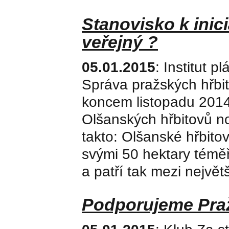
Stanovisko k inici
veřejný ?
05.01.2015
: Institut 
Správa pražských hřbi
koncem listopadu 2014
Olšanských hřbitovů no
takto: Olšanské hřbito
svými 50 hektary téměř
a patří tak mezi největš
Podporujeme Praž