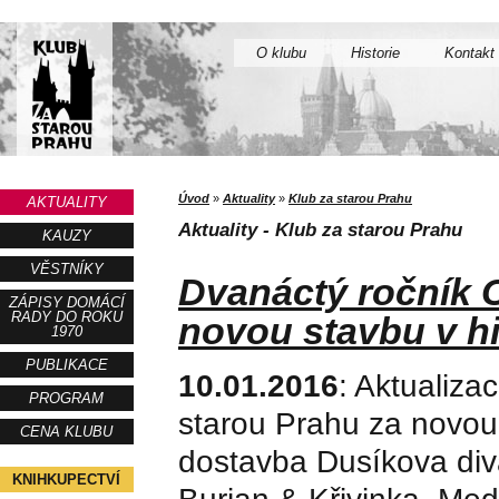
O klubu
Historie
Kontakt
Úvod
»
Aktuality
»
Klub za starou Prahu
AKTUALITY
Aktuality - Klub za starou Prahu
KAUZY
VĚSTNÍKY
Dvanáctý ročník 
ZÁPISY DOMÁCÍ
RADY DO ROKU
novou stavbu v hi
1970
PUBLIKACE
10.01.2016
: Aktualiza
PROGRAM
starou Prahu za novou 
CENA KLUBU
dostavba Dusíkova div
KNIHKUPECTVÍ