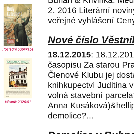
Burian & Křivinka. Med
2. 2016 Literární novi
veřejné vyhlášení Ceny
Nové číslo Věstn
Poslední publikace
18.12.2015
: 18.12.201
časopisu Za starou Pra
Členové Klubu jej dost
knihkupectví Juditina 
volná stavební parcela
Věstník 2026/01
Anna Kusáková)&hellip
demolice?...