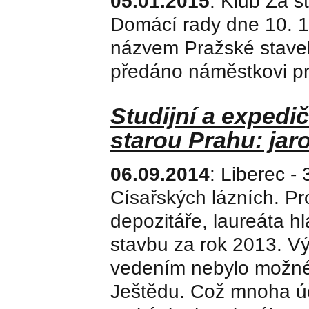
05.01.2015
: Klub Za s
Domácí rady dne 10. 1
názvem Pražské staveb
předáno náměstkovi pr
Studijní a expedi
starou Prahu: jaro
06.09.2014
: Liberec - 
Císařských lázních. Pr
depozitáře, laureáta h
stavbu za rok 2013. Vý
vedením nebylo možné v
Ještědu. Což mnoha úč