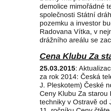
demolice mimořádné te
společnosti Státní drá
pozemku a investor b
Radovana Vítka, v nejn
drážního areálu se za
Cena Klubu Za st
25.03.2015
: Aktualiza
za rok 2014: Česká tel
J. Pleskotem) České no
Ceny Klubu Za starou 
techniky v Ostravě od 
11. ročníku Ceny čtět