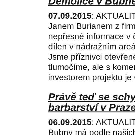
Demolice v Bubne
07.09.2015
: AKTUALIT
Janem Burianem z firm
nepřesné informace v č
dílen v nádražním areá
Jsme příznivci otevře
tlumočíme, ale s kome
investorem projektu je
Právě teď se sch
barbarství v Praz
06.09.2015
: AKTUALIT
Bubny má podle našich 