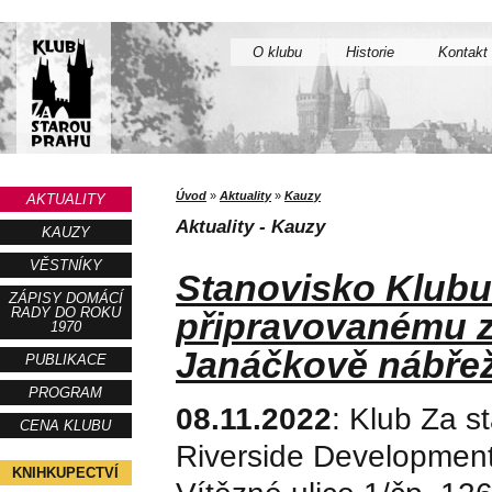
O klubu
Historie
Kontakt
Úvod
»
Aktuality
»
Kauzy
AKTUALITY
Aktuality - Kauzy
KAUZY
VĚSTNÍKY
Stanovisko Klubu
ZÁPISY DOMÁCÍ
RADY DO ROKU
připravovanému z
1970
Janáčkově nábřež
PUBLIKACE
PROGRAM
08.11.2022
: Klub Za s
CENA KLUBU
Riverside Development 
KNIHKUPECTVÍ