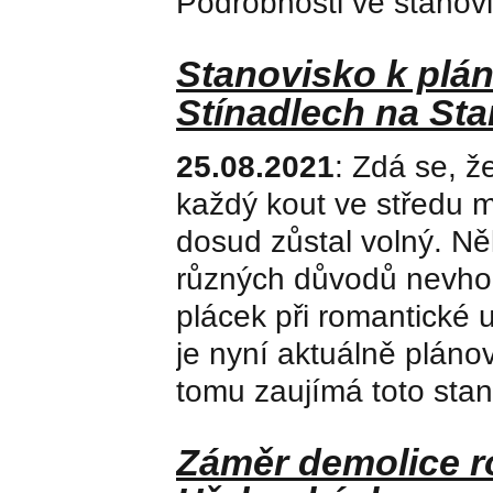
Podrobnosti ve stanovi
Stanovisko k plá
Stínadlech na St
25.08.2021
: Zdá se, ž
každý kout ve středu m
dosud zůstal volný. Ně
různých důvodů nevhod
plácek při romantické 
je nyní aktuálně plán
tomu zaujímá toto stan
Záměr demolice ro