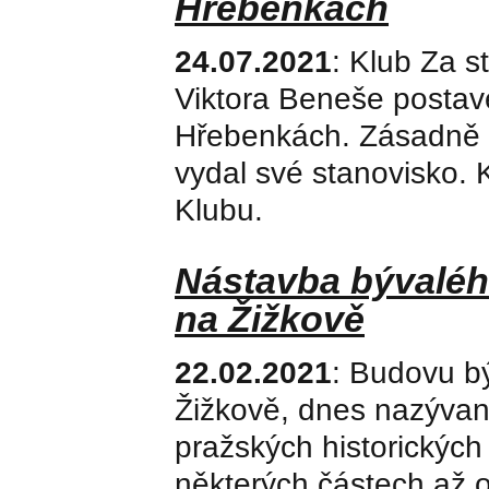
Hřebenkách
24.07.2021
: Klub Za s
Viktora Beneše postav
Hřebenkách. Zásadně n
vydal své stanovisko.
Klubu.
Nástavba bývaléh
na Žižkově
22.02.2021
: Budovu b
Žižkově, dnes nazýva
pražských historických 
některých částech až o