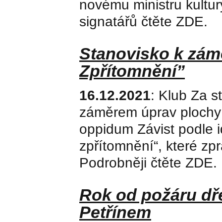
novému ministru kultur
signatářů čtěte ZDE.
Stanovisko k zámě
Zpřítomnění”
16.12.2021
: Klub Za s
záměrem úprav plochy 
oppidum Závist podle i
zpřítomnění“, které z
Podrobněji čtěte ZDE.
Rok od požáru dř
Petřínem