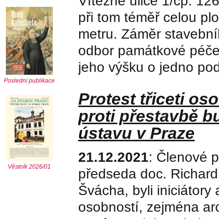
Vítězné ulice 1/čp. 12
při tom téměř celou p
metru. Záměr stavebník
odbor památkové péče 
jeho výšku o jedno podl
Poslední publikace
Protest třiceti os
proti přestavbě 
ústavu v Praze
21.12.2021
: Členové 
Věstník 2026/01
předseda doc. Richard 
Švácha, byli iniciátory
osobností, zejména arc