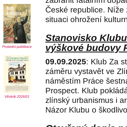
zabránit fatálním dop
České republice. Níže 
situaci ohrožení kulturn
Stanovisko Klubu 
výškové budovy P
Poslední publikace
09.09.2025
: Klub Za s
záměru vystavět ve Z
náměstím Práce šestná
Prospect. Klub pokládá
Věstník 2026/01
zlínský urbanismus i a
Názor Klubu o škodlivo