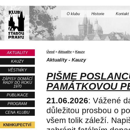
O klubu
Historie
Kontakt
Úvod
»
Aktuality
»
Kauzy
AKTUALITY
Aktuality - Kauzy
KAUZY
VĚSTNÍKY
PIŠME POSLAN
ZÁPISY DOMÁCÍ
RADY DO ROKU
PAMÁTKOVOU P
1970
PUBLIKACE
21.06.2026
: Vážené d
PROGRAM
důležitou prosbou o 
CENA KLUBU
všem tolik záleží. Na
KNIHKUPECTVÍ