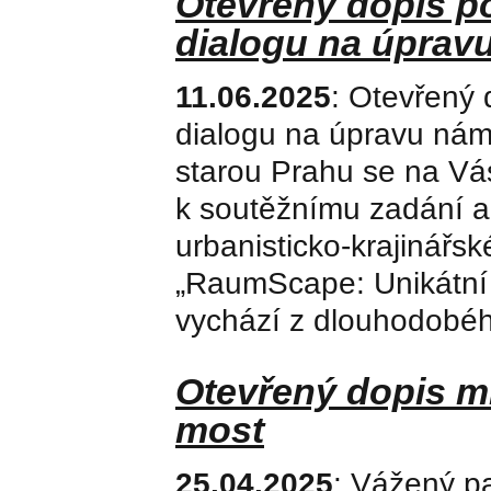
Otevřený dopis p
dialogu na úprav
11.06.2025
: Otevřený 
dialogu na úpravu ná
starou Prahu se na Vá
k soutěžnímu zadání a
urbanisticko-krajinářs
„RaumScape: Unikátní 
vychází z dlouhodobéh
Otevřený dopis m
most
25.04.2025
: Vážený p