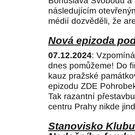
Bohuslava Svobodu a m
následujícím otevřen
médií dozvěděli, že are
Nová epizoda podc
07.12.2024
: Vzpomíná
dnes pomůžeme! Do finiš
kauz pražské památkov
epizodu ZDE Pohrobek d
Tak razantní přestav
centru Prahy nikde jin
Stanovisko Klubu 