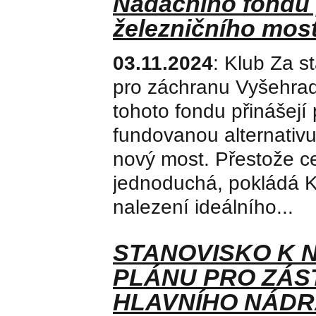
Nadačního fondu
železničního mos
03.11.2024
: Klub Za s
pro záchranu Vyšehrad
tohoto fondu přinášejí
fundovanou alternativu
nový most. Přestože c
jednoduchá, pokládá Kl
nalezení ideálního...
STANOVISKO K 
PLÁNU PRO ZÁS
HLAVNÍHO NÁDR