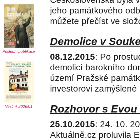
jeho památkového odbo
můžete přečíst ve slož
Demolice v Souke
Poslední publikace
08.12.2015
: Po prostu
demolicí barokního do
území Pražské památko
investorovi zamýšlené 
Rozhovor s Evou 
Věstník 2026/01
25.10.2015
: 24. 10. 2
Aktuálně.cz proluvila 