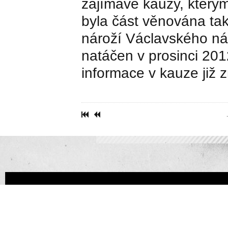
zajímavé kauzy, kterým
byla část věnována t
nároží Václavského ná
natáčen v prosinci 201
informace v kauze již 
.