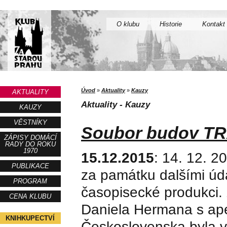
O klubu
Historie
Kontakt
Úvod
»
Aktuality
»
Kauzy
AKTUALITY
Aktuality - Kauzy
KAUZY
VĚSTNÍKY
Soubor budov 
ZÁPISY DOMÁCÍ
RADY DO ROKU
1970
15.12.2015
: 14. 12. 2
PUBLIKACE
za památku dalšími úda
PROGRAM
časopisecké produkci. Z
CENA KLUBU
Daniela Hermana s ape
KNIHKUPECTVÍ
Československa byla vě