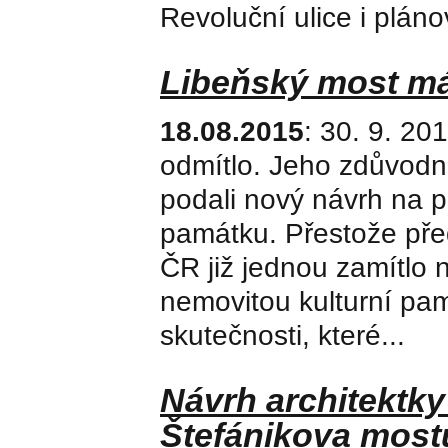
Revoluční ulice i plá
Libeňský most má
18.08.2015
: 30. 9. 20
odmítlo. Jeho zdůvodn
podali nový návrh na p
památku. Přestože před 
ČR již jednou zamítlo
nemovitou kulturní pam
skutečnosti, které...
Návrh architektky
Štefánikova most