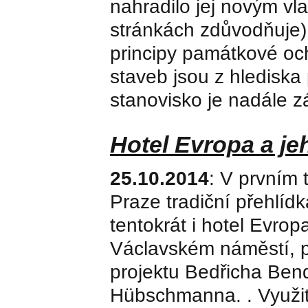
nahradilo jej novým vl
stránkách zdůvodňuje),
principy památkové och
staveb jsou z hledisk
stanovisko je nadále z
Hotel Evropa a je
25.10.2014
: V prvním 
Praze tradiční přehlíd
tentokrát i hotel Evro
Václavském náměstí, p
projektu Bedřicha Ben
Hübschmanna. . Využití