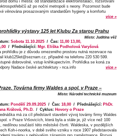
erod domu i města: od standardizace elektroinstalací, rozšiřování
ektrospotřebičů až po noční metropoli s neony. Pozornost bude
ké věnována prosazovaným standardům hygieny a komfortu
více »
ohlídky výstavy 125 let Klubu Za starou Prahu
Místo: Juditina věž
atum:
Sobota 11.10.2025
/ Čas:
11,00 13,00,
,00
/ Přednášející:
Mgr. Eliška Podholová Varyšová
 prohlídku je z důvodu omezeného prostoru nutná rezervace na
il klub125let@seznam.cz, případně na telefonu 220 530 599.
tupné dobrovolné, vstup knihkupectvím. Prohlídka se koná za
dpory Nadace české architektury › nca.info
více »
raze. Továrna firmy Waldes a spol. v Praze –
Místo: Národní technické muzeum
atum:
Pondělí 29.09.2025
/ Čas:
18,00
/ Přednášející:
PhDr.
ana Králová, Ph.D.
/ Cyklus:
Hovory o Praze
ednáška má za cíl představit stavební vývoj továrny firmy Waldes
spol. v Praze Vršovicích, která byla a stále je, již více než 100
t, nedílnou součástí této městské čtvrti. Waldeska, v pozdějších
tech Koh-i-noorka, v době svého vzniku v roce 1907 představovala
derní továrnu s nebývalým zázemím pro zaměstnance. Rozvoj