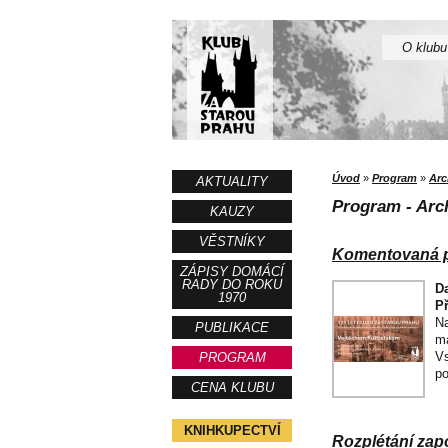
O klubu
Úvod
»
Program
»
Arc
AKTUALITY
Program - Arch
KAUZY
VĚSTNÍKY
Komentovaná pr
ZÁPISY DOMÁCÍ
RADY DO ROKU
D
1970
P
Na
PUBLIKACE
ma
Vs
PROGRAM
po
CENA KLUBU
KNIHKUPECTVÍ
Rozplétání zap