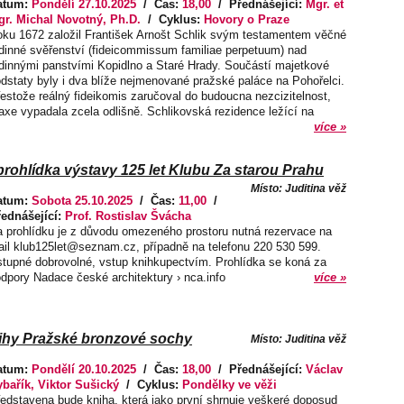
atum:
Pondělí 27.10.2025
/ Čas:
18,00
/ Přednášející:
Mgr. et
r. Michal Novotný, Ph.D.
/ Cyklus:
Hovory o Praze
ku 1672 založil František Arnošt Schlik svým testamentem věčné
dinné svěřenství (fideicommissum familiae perpetuum) nad
dinnými panstvími Kopidlno a Staré Hrady. Součástí majetkové
dstaty byly i dva blíže nejmenované pražské paláce na Pohořelci.
estože reálný fideikomis zaručoval do budoucna nezcizitelnost,
axe vypadala zcela odlišně. Schlikovská rezidence ležící na
více »
ohlídka výstavy 125 let Klubu Za starou Prahu
Místo: Juditina věž
atum:
Sobota 25.10.2025
/ Čas:
11,00
/
řednášející:
Prof. Rostislav Švácha
 prohlídku je z důvodu omezeného prostoru nutná rezervace na
il klub125let@seznam.cz, případně na telefonu 220 530 599.
tupné dobrovolné, vstup knihkupectvím. Prohlídka se koná za
dpory Nadace české architektury › nca.info
více »
ihy Pražské bronzové sochy
Místo: Juditina věž
atum:
Pondělí 20.10.2025
/ Čas:
18,00
/ Přednášející:
Václav
bařík, Viktor Sušický
/ Cyklus:
Pondělky ve věži
edstavena bude kniha, která jako první shrnuje veškeré doposud