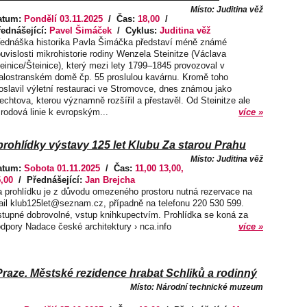
Místo: Juditina věž
atum:
Pondělí 03.11.2025
/ Čas:
18,00
/
řednášející:
Pavel Šimáček
/ Cyklus:
Juditina věž
ednáška historika Pavla Šimáčka představí méně známé
uvislosti mikrohistorie rodiny Wenzela Steinitze (Václava
einice/Šteinice), který mezi lety 1799–1845 provozoval v
lostranském domě čp. 55 proslulou kavárnu. Kromě toho
oslavil výletní restauraci ve Stromovce, dnes známou jako
echtova, kterou významně rozšířil a přestavěl. Od Steinitze ale
rodová linie k evropským...
více »
ohlídky výstavy 125 let Klubu Za starou Prahu
Místo: Juditina věž
atum:
Sobota 01.11.2025
/ Čas:
11,00 13,00,
,00
/ Přednášející:
Jan Brejcha
 prohlídku je z důvodu omezeného prostoru nutná rezervace na
il klub125let@seznam.cz, případně na telefonu 220 530 599.
tupné dobrovolné, vstup knihkupectvím. Prohlídka se koná za
dpory Nadace české architektury › nca.info
více »
Praze. Městské rezidence hrabat Schliků a rodinný
Místo: Národní technické muzeum