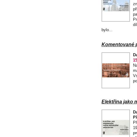
zn
př
pa
Pr
dí
bylo...
Komentované pr
D
15
Na
ma
Vs
po
Elektřina jako 
D
P
Př
19
pr