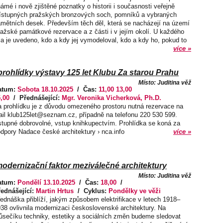
ámé i nově zjištěné poznatky o historii i současnosti veřejně
ístupných pražských bronzových soch, pomníků a vybraných
mětních desek. Především těch děl, která se nacházejí na území
ažské památkové rezervace a z části i v jejím okolí. U každého
la je uvedeno, kdo a kdy jej vymodeloval, kdo a kdy ho, pokud to
více »
ohlídky výstavy 125 let Klubu Za starou Prahu
Místo: Juditina věž
atum:
Sobota 18.10.2025
/ Čas:
11,00 13,00
,00
/ Přednášející:
Mgr. Veronika Vicherková, Ph.D.
 prohlídku je z důvodu omezeného prostoru nutná rezervace na
il klub125let@seznam.cz, případně na telefonu 220 530 599.
tupné dobrovolné, vstup knihkupectvím. Prohlídka se koná za
dpory Nadace české architektury › nca.info
více »
modernizační faktor meziválečné architektury
Místo: Juditina věž
atum:
Pondělí 13.10.2025
/ Čas:
18,00
/
řednášející:
Martin Hrtus
/ Cyklus:
Pondělky ve věži
ednáška přiblíží, jakým způsobem elektrifikace v letech 1918–
38 ovlivnila modernizaci československé architektury. Na
ůsečíku techniky, estetiky a sociálních změn budeme sledovat