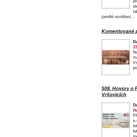
př
el
ta
(umělé osvětlení,...
Komentované pr
D
15
Na
ma
Vs
po
508. Hovory o P
Vršovicích
D
H
Př
a 
le
le
mo