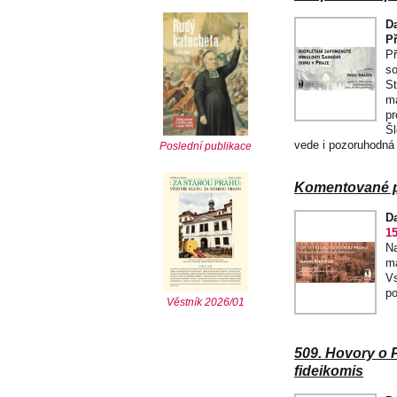
D
P
Př
so
St
ma
pr
Šl
vede i pozoruhodná 
Poslední publikace
Komentované pr
D
15
Na
ma
Vs
po
Věstník 2026/01
509. Hovory o 
fideikomis