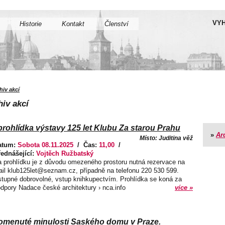
VYH
Historie
Kontakt
Členství
hiv akcí
iv akcí
ohlídka výstavy 125 let Klubu Za starou Prahu
»
Ar
Místo: Juditina věž
atum:
Sobota 08.11.2025
/ Čas:
11,00
/
řednášející:
Vojtěch Ružbatský
 prohlídku je z důvodu omezeného prostoru nutná rezervace na
il klub125let@seznam.cz, případně na telefonu 220 530 599.
tupné dobrovolné, vstup knihkupectvím. Prohlídka se koná za
dpory Nadace české architektury › nca.info
více »
omenuté minulosti Saského domu v Praze.