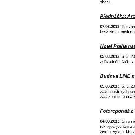
sboru...
Přednáška: Arc
07.03.2013
: Pozván
Dejvicích v posluchá
Hotel Praha na
05.03.2013
: 5. 3. 
Zdůvodnění čtěte v
Budova LINE n
05.03.2013
: 5. 3. 
zákonnosti vydanéh
zasazení do památk
Fotoreportáž z
04.03.2013
: Shromá
rok bývá jednání za
životní výkon, kter