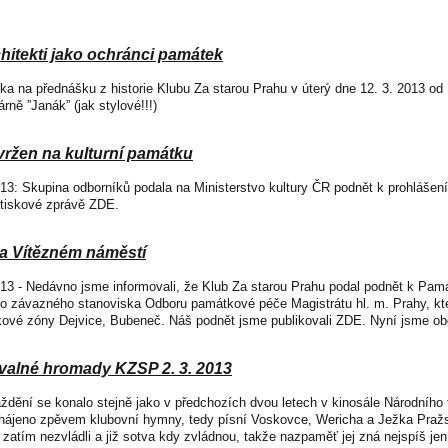
hitekti jako ochránci památek
ka na přednášku z historie Klubu Za starou Prahu v úterý dne 12. 3. 2013 od
rně ”Janák” (jak stylové!!!)
vržen na kulturní památku
2013: Skupina odborníků podala na Ministerstvo kultury ČR podnět k prohlášen
 tiskové zprávě ZDE.
a Vítězném náměstí
2013 - Nedávno jsme informovali, že Klub Za starou Prahu podal podnět k Pa
o závazného stanoviska Odboru památkové péče Magistrátu hl. m. Prahy, kte
ové zóny Dejvice, Bubeneč. Náš podnět jsme publikovali ZDE. Nyní jsme obdr
 valné hromady KZSP 2. 3. 2013
ždění se konalo stejně jako v předchozích dvou letech v kinosále Národníh
hájeno zpěvem klubovní hymny, tedy písní Voskovce, Wericha a Ježka Pražsk
ý zatím nezvládli a již sotva kdy zvládnou, takže nazpaměť jej zná nejspíš jen