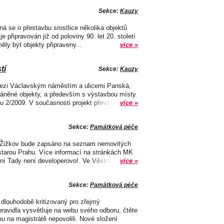
Sekce:
Kauzy
á se o přestavbu srostlice několika objektů
připravován již od poloviny 90. let 20. století
ěly být objekty připraveny...
více »
tí
Sekce:
Kauzy
 mezi Václavským náměstím a ulicemi Panská,
hráněné objekty, a především s výstavbou místy
 2/2009. V současnosti projekt převzal...
více »
Sekce:
Památková péče
ží Žižkov bude zapsáno na seznam nemovitých
 starou Prahu. Více informací na stránkách MK
í Tady není developerovo!. Ve Věstníku...
více »
Sekce:
Památková péče
dlouhodobě kritizovaný pro zřejmý
ravidla vysvětluje na webu svého odboru, čtěte
u na magistrátě nepovolili. Nové složení