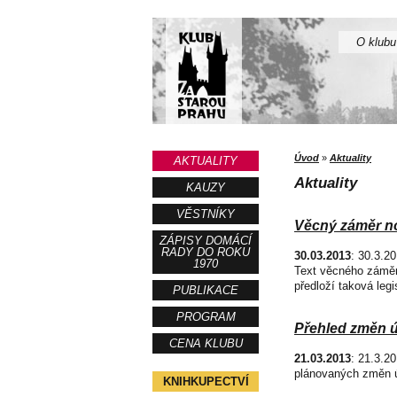
O klubu
Úvod
»
Aktuality
AKTUALITY
Aktuality
KAUZY
VĚSTNÍKY
Věcný záměr n
ZÁPISY DOMÁCÍ
RADY DO ROKU
30.03.2013
: 30.3.2
1970
Text věcného záměr
předloží taková legi
PUBLIKACE
PROGRAM
Přehled změn ú
CENA KLUBU
21.03.2013
: 21.3.2
plánovaných změn ú
KNIHKUPECTVÍ