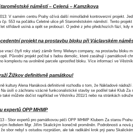
 Staroměstské náměstí – Celená – Kamzíkova
 2013: V samém centru Prahy ožívá další mimořádně kontroverzní projekt. Jedn
čp. 553 na počátku Celetné ulice při Staroměstském náměstí. Tento projekt je 
let střídavě usíná a opět se probouzí. O jedné z jeho předchozích fází, kdy m
ecedentní projekt na prostavbu bloku při Václavském náměs
 se vrací čtyři roky starý záměr firmy Welwyn company, na prostavbu bloku
kopě. Původní projekt počítal s řadou demolic, které zasáhují i památkově c
ho komplextu na uvolněné parcele uprostřed bloku. Více informací ve Věstníku
aží Žižkov definitivně památkou!
ryně kultury Alena Hanáková definitivně rozhodla o tom, že Nákladové nádra
 Na úsilí o záchranu vzácné funkconalistické stavby se podílel také Klub Za
 také můžete dočíst například ve Věstníku 2011/1 nebo na stránkách sdružen
ru expertů OPP MHMP
2013 - Sbor expertů pro památkovou péči OPP MHMP Klubem Za starou Prahu 
ovým ředtelem Mgr. Jiřím Skalickým konečně proměněn. Podrobnosti a nová p
 že sbor nebyl s ostudou rozprášen, ale tak radikální krok prý panu Skalickém