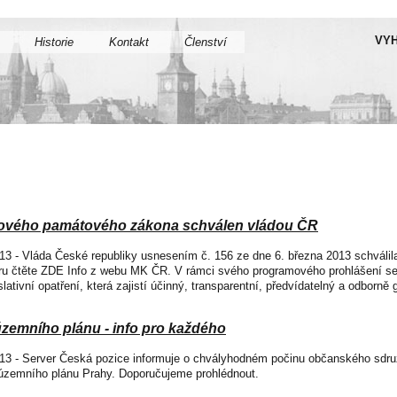
VYH
Historie
Kontakt
Členství
ového památového zákona schválen vládou ČR
013 - Vláda České republiky usnesením č. 156 ze dne 6. března 2013 schvál
u čtěte ZDE Info z webu MK ČR. V rámci svého programového prohlášení se 
slativní opatření, která zajistí účinný, transparentní, předvídatelný a odborn
zemního plánu - info pro každého
013 - Server Česká pozice informuje o chvályhodném počinu občanského sdruž
zemního plánu Prahy. Doporučujeme prohlédnout.