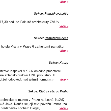
více »
Sekce:
Památková péče
 17,30 hod. na Fakultě architektury ČVU v
více »
Sekce:
Památková péče
í hotelu Praha v Praze 6 za kulturní památku.
více »
Sekce:
Kauzy
mátkové inspekci MK ČR ohledně prošetření
ré shledalo budovu LINE přípustnou k
želi odpověď, nad jejímiž formulacemi...
více »
Sekce:
Klub za starou Prahu
o technického muzea v Praze na Letné. Každý
á Jáva. Naučit se její text považují mnozí za
 předzpěvák Richard Biegel,...
více »