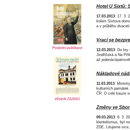
Hotel U Sixtů:
17.03.2013
: 17. 3.
kolem Sixtova domu 
a v průběhu dvaceti 
Vrací se bezpr
Poslední publikace
12.03.2013
: Do hry
Jindřišská a Na Pří
až jedenáctipatrové
Nákladové nádr
11.03.2013
: Minist
kulturních památek.
ČR. O celé kauze se
Věstník 2026/01
Změny ve Sbo
09.03.2013
: 8. 3. 
klentelismus, byl n
ZDE. Litujeme sice,