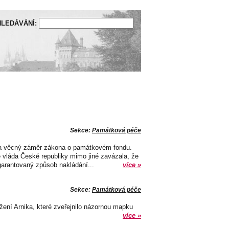
LEDÁVÁNÍ:
Sekce:
Památková péče
ila věcný záměr zákona o památkovém fondu.
vláda České republiky mimo jiné zavázala, že
ě garantovaný způsob nakládání...
více »
Sekce:
Památková péče
ení Arnika, které zveřejnilo názornou mapku
více »