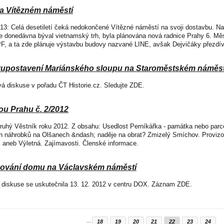
a Vítězném náměstí
2013: Celá desetiletí čeká nedokončené Vítězné náměstí na svoji dostavbu. N
e donedávna býval vietnamský trh, byla plánována nová radnice Prahy 6. Mě
PF, a ta zde plánuje výstavbu budovy nazvané LINE, avšak Dejvičáky přezdí
vupostavení Mariánského sloupu na Staroměstském náměst
vá diskuse v pořadu ČT Historie.cz. Sledujte ZDE.
ou Prahu č. 2/2012
druhý Věstník roku 2012. Z obsahu: Usedlost Perníkářka - památka nebo parc
h náhrobků na Olšanech &ndash; naděje na obrat? Zmizelý Smíchov. Provizo
 aneb Výletná. Zajímavosti. Členské informace.
hování domu na Václavském náměstí
á diskuse se uskutečnila 13. 12. 2012 v centru DOX. Záznam ZDE.
...
18
19
20
21
22
23
24