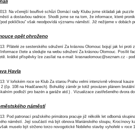
nali
 2013: Na včerejší bouřlivé schůzi Domácí rady Klubu jsme skládali jak puzzl
stí a dostavbou radnice. Shodli jsme se na tom, že informace, které pronikaj
”pod pokličkou” však neodpovídá významu náměstí. Již nežijeme v dobách pr
ouce opět ohroženo
2013: Přátelé ze sesterského sdružení Za krásnou Olomouc bojují jak lvi prot
Informace čtete a sledujte na webu sdružení Za krásnou Olomouc. Posílit řa
tě. krátké příspěvky lze zasílat na e-mail: krasnaolomouc@seznam.cz - pod
ava Havla
2013: V loňském roce se Klub Za starou Prahu velmi intenzivně věnoval kauz
2 (čp. 108 na Hradčanech). Bohulibý záměr je totiž provázen plánem brutální
skalním podloží pro bazén a garáže atd.) . Vizualizace zastřešeného dvora 
oměstského náměstí
013: Pod patronací pražského primátora pracuje již několik let odborná skupin
ého náměstí. Její součástí má být obnova Mariánského sloupu, Krocínovy ka
 však muselo být strženo torzo novogotické Nobileho stavby vyhořelé v roce 1