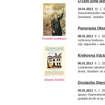
O čem jsme jed
10.01.2013
: 10. 1.
Staroměstského námě
zkreslené. Jednání 
Panorama Olom
08.01.2013
: 8. 1. 
Poslední publikace
výškovou budovou. 
nás odpovědí v anke
Knihovna Václ
06.01.2013
: 6. 1. 
Loretánské náměstí 
dvora, hloubení ve 
Věstník 2026/01
Dostavba Star
05.01.2013
: 5. 1. 2
úpravy Staroměstsk
podobě (kvůli té by