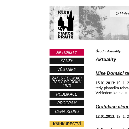
O klubu
Úvod
»
Aktuality
AKTUALITY
Aktuality
KAUZY
VĚSTNÍKY
Mise Domácí r
ZÁPISY DOMÁCÍ
RADY DO ROKU
15.01.2013
: 15. 1.
1970
tedy pisatelka toh
Vzhledem ke skluzu 
PUBLIKACE
PROGRAM
Gratulace člen
CENA KLUBU
12.01.2013
: 12. 1.
KNIHKUPECTVÍ