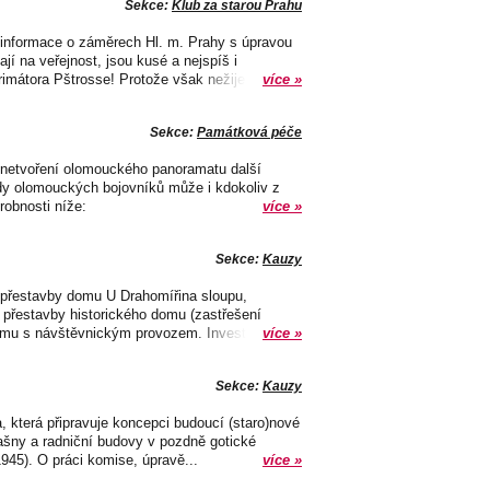
Sekce:
Klub za starou Prahu
e informace o záměrech Hl. m. Prahy s úpravou
í na veřejnost, jsou kusé a nejspíš i
imátora Pštrosse! Protože však nežijeme...
více »
Sekce:
Památková péče
i znetvoření olomouckého panoramatu další
dy olomouckých bojovníků může i kdokoliv z
robnosti níže:
více »
Sekce:
Kauzy
e přestavby domu U Drahomířina sloupu,
 přestavby historického domu (zastřešení
domu s návštěvnickým provozem. Investor...
více »
Sekce:
Kauzy
a, která připravuje koncepci budoucí (staro)nové
šny a radniční budovy v pozdně gotické
945). O práci komise, úpravě...
více »