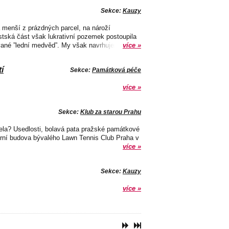
Sekce:
Kauzy
a menší z prázdných parcel, na nároží
stská část však lukrativní pozemek postoupila
vané ”lední medvěd”. My však navrhujeme...
více »
í
Sekce:
Památková péče
více »
Sekce:
Klub za starou Prahu
ela? Usedlosti, bolavá pata pražské památkové
rní budova bývalého Lawn Tennis Club Praha v
více »
Sekce:
Kauzy
více »