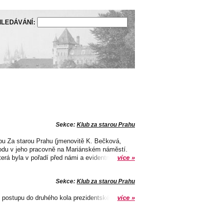
LEDÁVÁNÍ:
Sekce:
Klub za starou Prahu
ubu Za starou Prahu (jmenovitě K. Bečková,
bodu v jeho pracovně na Mariánském náměstí.
rá byla v pořadí před námi a evidentně...
více »
Sekce:
Klub za starou Prahu
k postupu do druhého kola prezidentské volby.
více »