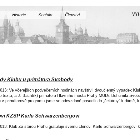
VYH
Historie
Kontakt
Členství
ady Klubu u primátora Svobody
 2013: Ve včerejších podvečerních hodinách navštívil dvoučlenný výsadek Kl
oto textu, a J. Bachtík) primátora Hlavního města Prahy MUDr. Bohumila Svo
v primátorově programu jsme se odevzdaně posadili do „čekárny“ k dámě, kte
ovi KZSP Karlu Schwarzenbergovi
 2013: Klub Za starou Prahu gratuluje svému členovi Karlu Schwarzenbergovi 