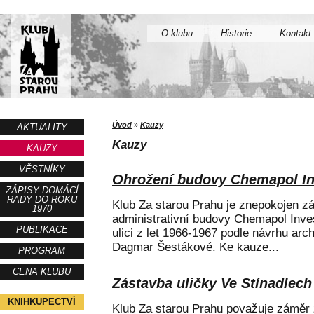
O klubu
Historie
Kontakt
Úvod
»
Kauzy
AKTUALITY
Kauzy
KAUZY
VĚSTNÍKY
Ohrožení budovy Chemapol In
ZÁPISY DOMÁCÍ
RADY DO ROKU
Klub Za starou Prahu je znepokojen 
1970
administrativní budovy Chemapol Inve
PUBLIKACE
ulici z let 1966-1967 podle návrhu ar
Dagmar Šestákové. Ke kauze...
PROGRAM
CENA KLUBU
Zástavba uličky Ve Stínadlech
KNIHKUPECTVÍ
Klub Za starou Prahu považuje záměr