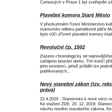
Curieových v Praze 1 byl zveřejněn zá
Plavební komora Staré Město
V přezkumném řízení Ministerstvo kul
stanovisko odboru památkové péče Mag
bylo vůči zřízení plavební komory klad
Revoluční čp. 1502
(řazeno chronologicky od nejnovějšího
zahájeno bourání domu. Tím končí přibl
jeho existenci, jehož průběh lze podr
publikovaných...
Nový stavební zákon (tzv. rek
práva)
22.4.2020 - Stanovisko k nové verzi 
Ke stažení ZDE. 20. 12. 2019: Stanov
návrhu nového stavebního zákona. Ke