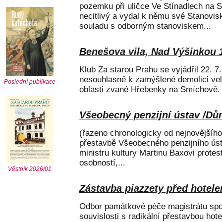
pozemku při uličce Ve Stínadlech na 
necitlivý a vydal k němu své Stanovisk
souladu s odborným stanoviskem...
Benešova vila, Nad Výšinkou 
Klub Za starou Prahu se vyjádřil 22. 
nesouhlasně k zamýšlené demolici velk
Poslední publikace
oblasti zvané Hřebenky na Smíchově. V
Všeobecný penzijní ústav /D
(řazeno chronologicky od nejnovějšího)
přestavbě Všeobecného penzijního ú
ministru kultury Martinu Baxovi prote
osobností,...
Věstník 2026/01
Zástavba piazzety před hotele
Odbor památkové péče magistrátu spor
souvislosti s radikální přestavbou hote